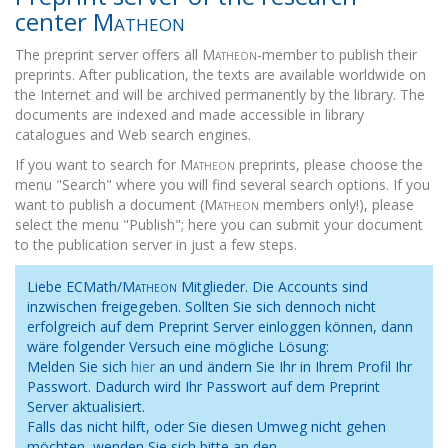
center
Matheon
The preprint server offers all
Matheon
-member to publish their
preprints. After publication, the texts are available worldwide on
the Internet and will be archived permanently by the library. The
documents are indexed and made accessible in library
catalogues and Web search engines.
If you want to search for
Matheon
preprints, please choose the
menu "Search" where you will find several search options. If you
want to publish a document (
Matheon
members only!), please
select the menu "Publish"; here you can submit your document
to the publication server in just a few steps.
Liebe ECMath/
Matheon
Mitglieder. Die Accounts sind
inzwischen freigegeben. Sollten Sie sich dennoch nicht
erfolgreich auf dem Preprint Server einloggen können, dann
wäre folgender Versuch eine mögliche Lösung:
Melden Sie sich
hier
an und ändern Sie Ihr in Ihrem Profil Ihr
Passwort. Dadurch wird Ihr Passwort auf dem Preprint
Server aktualisiert.
Falls das nicht hilft, oder Sie diesen Umweg nicht gehen
möchten, wenden Sie sich bitte an den