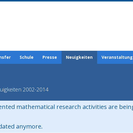
nsfer
Schule
Presse
Neuigkeiten
Veranstaltun
uigkeiten 2002-2014
iented mathematical research activities are bei
pdated anymore.