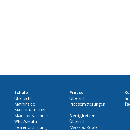
Schule
Presse
Ko
Übersicht
Übersicht
Im
MathInside
Pressemitteilungen
fa
MATHEATHLON
Matheon
-Kalender
Neuigkeiten
What'sMath
Übersicht
Lehrerfortbildung
Matheon
Köpfe