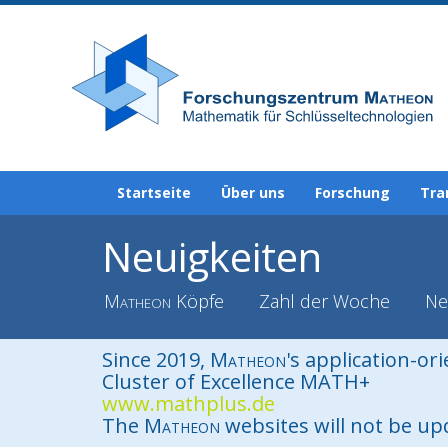
Startseite
Über uns
Forschung
Tra
Neuigkeiten
Matheon
Köpfe
Zahl der Woche
Ne
Since 2019,
Matheon
's application-or
Cluster of Excellence MATH+
www.mathplus.de
The
Matheon
websites will not be u