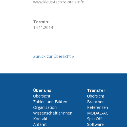
www.klaus-tschira-preis.info
Termin
:
14.11.2014
Zurück zur Übersicht »
Über uns
Transfer
Übersicht
Übersicht
Zahlen und Fakten
Branchen
Organisation
Referenzen
WissenschaftlerInnen
MODAL-AG
Kontakt
Spin Offs
Anfahrt
Software