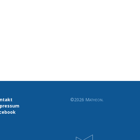
ntakt
©2026
Matheon
.
pressum
cebook